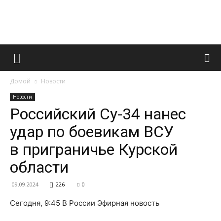
Французский
Домой
Новости
маникюр
Новости
Российский Су-34 нанес
удар по боевикам ВСУ
и
в приграничье Курской
области
все
09.09.2024
226
0
Сегодня, 9:45 В России Эфирная новость