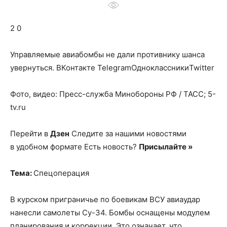
о
2 0
нем
Управляемые авиабомбы не дали противнику шанса
увернуться.
ВКонтакте TelegramОдноклассникиTwitter
Фото, видео: Пресс-служба Минобороны РФ / ТАСС; 5-
tv.ru
Перейти в
Дзен
Следите за нашими новостями
в удобном формате Есть новость?
Присылайте »
Тема:
Спецоперация
В курском приграничье по боевикам ВСУ авиаудар
нанесли самолеты Су-34. Бомбы оснащены модулем
планирования и коррекции. Это означает, что