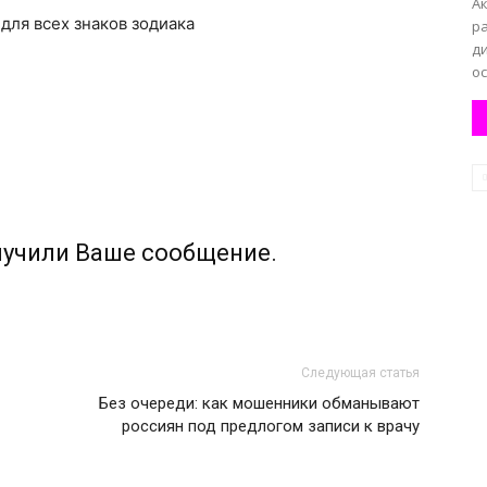
А
, для всех знаков зодиака
р
ди
ос
лучили Ваше сообщение.
Следующая статья
Без очереди: как мошенники обманывают
россиян под предлогом записи к врачу