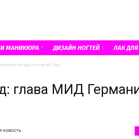
Французский
ИИ МАНИКЮРА
ДИЗАЙН НОГТЕЙ
ЛАК ДЛЯ
ермании погадал на картах Таро
маникюр
д: глава МИД Герман
и
я новость