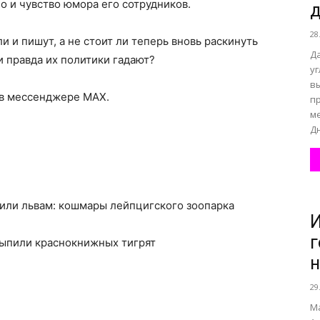
о и чувство юмора его сотрудников.
28
 и пишут, а не стоит ли теперь вновь раскинуть
Д
и правда их политики гадают?
у
вы
 в мессенджере MAX.
пр
м
Дн
мили львам: кошмары лейпцигского зоопарка
И
г
сыпили краснокнижных тигрят
н
29
М