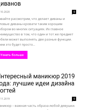
диванов
.10.2020
0
авайте рассмотрим, что делает диваны и
гловые диваны-кровати таким хорошим
бором во многих ситуациях. Их главное
еимущество в том, что один и тот же предмет
ебели может выполнять две разные функции.
ем это будет просто...
Узнать больше
нтересный маникюр 2019
ода: лучшие идеи дизайна
огтей
.11.2019
0
аникюр – важная часть образа любой девушки.