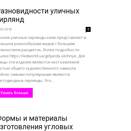
азновидности уличных
ирлянд
.05.2018
0
ногие уличные гирлянды киев представляет в
ольшом разнообразии видов с большим
оличеством расцветок, более подробно по
ылке https://ledworld.ua/girljandy-ulichnye. Для
лицы эти изделия являются неотъемлемой
астью общего художественного замысла.
ейчас самыми популярными являются
етодиодные гирлянды. Это...
Узнать больше
Формы и материалы
зготовления угловых