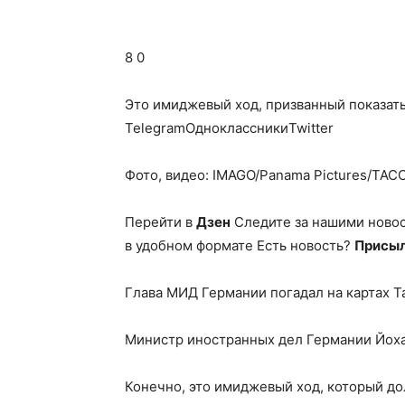
8 0
Это имиджевый ход, призванный показат
TelegramОдноклассникиTwitter
Фото, видео: IMAGO/Panama Pictures/ТАСС;
Перейти в
Дзен
Следите за нашими ново
в удобном формате Есть новость?
Присыл
Глава МИД Германии погадал на картах Т
Министр иностранных дел Германии Йоха
Конечно, это имиджевый ход, который д