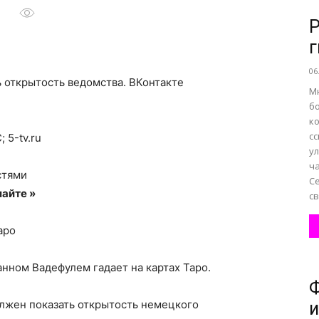
Р
г
все
06
ь открытость ведомства.
ВКонтакте
М
б
к
сс
 5-tv.ru
о
у
ч
стями
С
айте »
св
аро
нем
нном Вадефулем гадает на картах Таро.
олжен показать открытость немецкого
и