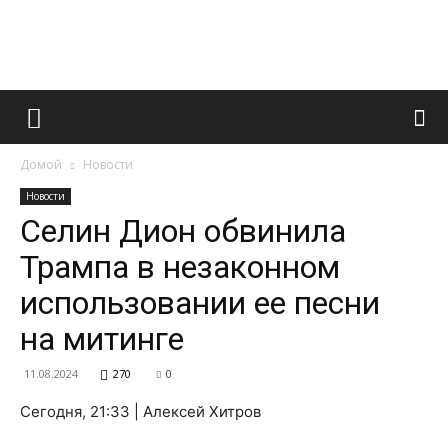
Французский
Домой
Новости
маникюр
Новости
Селин Дион обвинила
Трампа в незаконном
и
использовании ее песни
на митинге
все
11.08.2024
270
0
Сегодня, 21:33 | Алексей Хитров