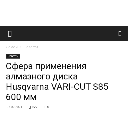
Французский
Домой
Новости
маникюр
Новости
Сфера применения
алмазного диска
и
Husqvarna VARI-CUT S85
600 мм
все
03.07.2021
627
0