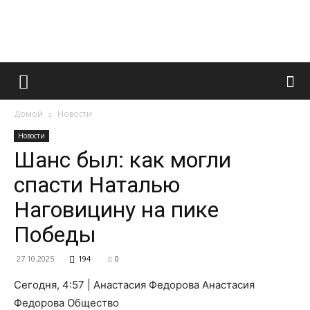
Французский
Домой
Новости
маникюр
Новости
Шанс был: как могли
спасти Наталью
и
Наговицину на пике
Победы
все
27.10.2025
194
0
Сегодня, 4:57 | Анастасия Федорова Анастасия
Федорова Общество