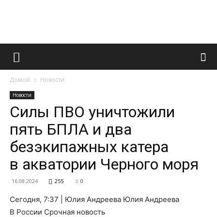
Французский
Домой
Новости
маникюр
Новости
Силы ПВО уничтожили
пять БПЛА и два
и
безэкипажных катера
в акватории Черного моря
все
16.08.2024
255
0
Сегодня, 7:37 | Юлия Андреева Юлия Андреева
В России Срочная новость