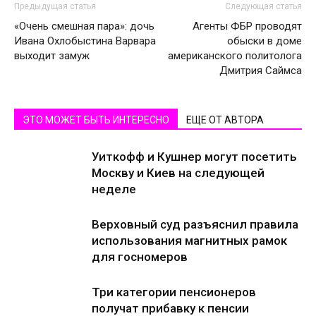
Предыдущая статья
Следующая статья
«Очень смешная пара»: дочь
Агенты ФБР проводят
Ивана Охлобыстина Варвара
обыски в доме
выходит замуж
американского политолога
Дмитрия Саймса
ЭТО МОЖЕТ БЫТЬ ИНТЕРЕСНО
ЕЩЕ ОТ АВТОРА
Уиткофф и Кушнер могут посетить
Москву и Киев на следующей
неделе
Верховный суд разъяснил правила
использования магнитных рамок
для госномеров
Три категории пенсионеров
получат прибавку к пенсии