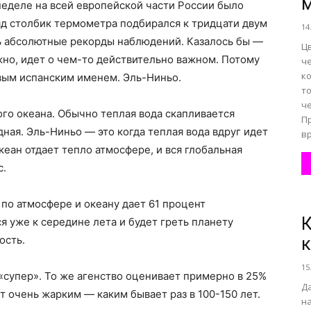
 неделе на всей европейской части России было
яд столбик термометра подбирался к тридцати двум
14
сь абсолютные рекорды наблюдений. Казалось бы —
Ц
ожно, идет о чем-то действительно важном. Потому
ч
к
ивым испанским именем. Эль-Ниньо.
т
ч
го океана. Обычно теплая вода скапливается
П
ная. Эль-Ниньо — это когда теплая вода вдруг идет
вр
кеан отдает тепло атмосфере, и вся глобальная
с.
по атмосфере и океану дает 61 процент
К
я уже к середине лета и будет греть планету
ость.
к
15
«супер». То же агенство оценивает примерно в 25%
Д
т очень жарким — каким бывает раз в 100-150 лет.
н