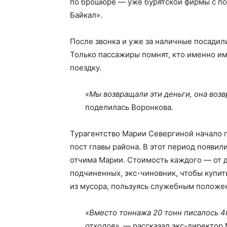
по брошюре — уже бурятской фирмы с п
Байкал».
После звонка и уже за наличные посадили
Только пассажиры помнят, кто именно им
поездку.
«Мы возвращали эти деньги, она возв
поделилась Воронкова.
Турагентство Марии Севергиной начало пр
пост главы района. В этот период появил
отчима Марии. Стоимость каждого — от 
подчиненных, экс-чиновник, чтобы купить
из мусора, пользуясь служебным положе
«Вместо тоннажа 20 тонн писалось 4
отходов», —
рассказал экс-директор 