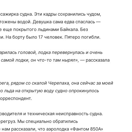
сажирка судна. Эти кадры сохранились чудом,
тожены водой. Девушка сама едва спаслась —
е еще покрытого льдинами Байкала. Без
и. На борту было 17 человек. Пятеро погибли.
арилась головой, лодка перевернулась и очень
самой лодки, он что-то там нырял», —
рассказала
га, рядом со скалой Черепаха, она сейчас за моей
со льда на открытую воду судно опрокинулось
корреспондент.
оводителя и техническая неисправность судна.
ерегруз. Мы специально обратились
е нам рассказали, что аэролодка «Фантом 850А»