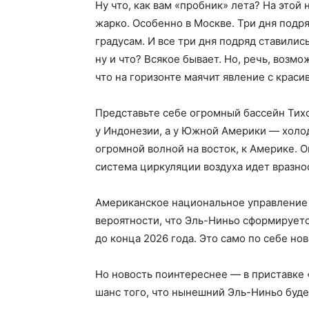
Ну что, как вам «пробник» лета? На этой
жарко. Особенно в Москве. Три дня подр
градусам. И все три дня подряд ставили
ну и что? Всякое бывает. Но, речь, возм
что на горизонте маячит явление с крас
Представьте себе огромный бассейн Тихо
у Индонезии, а у Южной Америки — холод
огромной волной на восток, к Америке. О
система циркуляции воздуха идет вразно
Американское национальное управление 
вероятности, что Эль-Ниньо сформируетс
до конца 2026 года. Это само по себе нов
Но новость поинтереснее — в приставке 
шанс того, что нынешний Эль-Ниньо буде