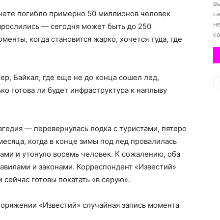
в
ланете погибло примерно 50 миллионов человек
с
н
азрослились — сегодня может быть до 250
ко
менты, когда становится жарко, хочется туда, где
ер, Байкал, где еще не до конца сошел лед,
ько готова ли будет инфраструктура к наплыву
агедия — перевернулась лодка с туристами, пятеро
 месяца, когда в конце зимы под лед провалилась
тами и утонуло восемь человек. К сожалению, оба
авилами и законами. Корреспондент «Известий»
 сейчас готовы покатать «в серую».
поряжении «Известий» случайная запись момента