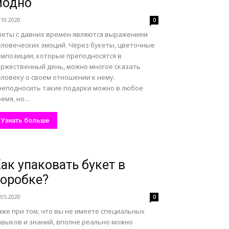
модно
.10.2020
0
веты с давних времен являются выражением
еловеческих эмоций. Через букеты, цветочные
омпозиции, которые преподносятся в
оржественный день, можно многое сказать
еловеку о своем отношении к нему.
реподносить такие подарки можно в любое
емя, но...
Узнать больше
ак упаковать букет в
оробке?
.05.2020
0
аже при том, что вы не имеете специальных
авыков и знаний, вполне реально можно