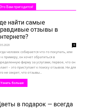
Это Вам пригодится!
де найти самые
равдивые отзывы в
нтернете?
.05.2020
0
гда человек собирается что-то покупать, или
 к примеру, он хочет обратиться в
ределенную фирму за услугами, первое, что он
лает – это приступает к поиску отзывов. Ни для
го не секрет, что отзывы...
Узнать больше
веты в подарок — всегда