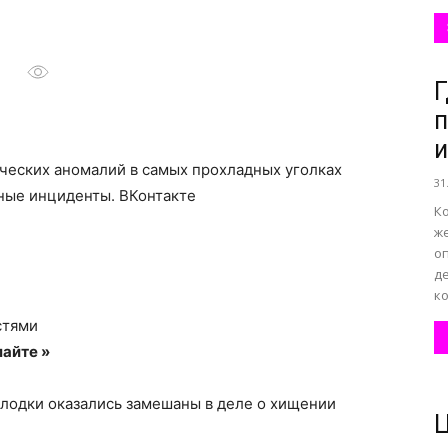
все
Г
п
и
ческих аномалий в самых прохладных уголках
31
ьные инциденты.
ВКонтакте
о
Ко
же
оп
де
ко
стями
нем
айте »
лодки оказались замешаны в деле о хищении
Ц