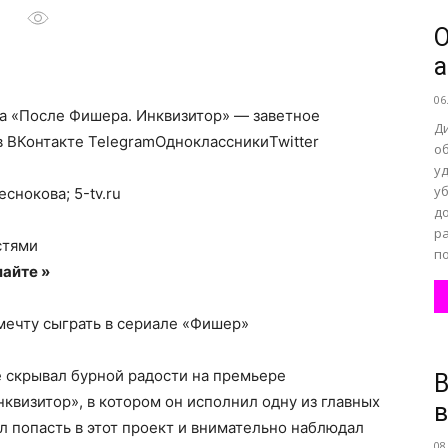
О
а
все
06
а «После Фишера. Инквизитор» — заветное
Д
 ВКонтакте TelegramОдноклассникиTwitter
о
у
уб
снокова; 5-tv.ru
о
д
р
стями
п
айте »
мечту сыграть в сериале «Фишер»
нем
е скрывал бурной радости на премьере
В
квизитор», в котором он исполнил одну из главных
ал попасть в этот проект и внимательно наблюдал
08