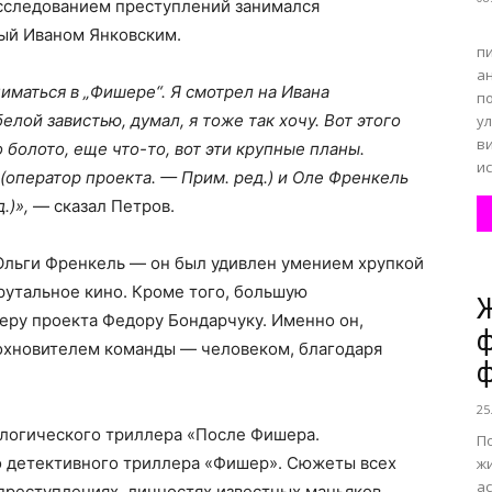
расследованием преступлений занимался
В
ый Иваном Янковским.
п
а
иматься в „Фишере“. Я смотрел на Ивана
п
лой завистью, думал, я тоже так хочу. Вот этого
у
в
о болото, еще что-то, вот эти крупные планы.
и
(оператор проекта. — Прим. ред.) и Оле Френкель
.)»,
— сказал Петров.
 Ольги Френкель — он был удивлен умением хрупкой
утальное кино. Кроме того, большую
Ж
еру проекта Федору Бондарчуку. Именно он,
ф
дохновителем команды — человеком, благодаря
ф
25
логического триллера «После Фишера.
П
о детективного триллера «Фишер». Сюжеты всех
жи
ас
преступлениях, личностях известных маньяков