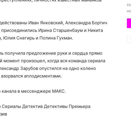
На
но
адействованы Иван Янковский, Александра Бортич
ту присоединились Ирина Старшенбаум и Никита
в, Юлия Снегирь и Полина Гухман.
ель получила предложение руки и сердца прямо
й момент произошел, когда вся команда сериала
лександр Зарубов опустился на одно колено
л взорвался аплодисментами.
о канала в мессенджере МАКС.
ы Сериалы Детектив Детективы Премьера
зив