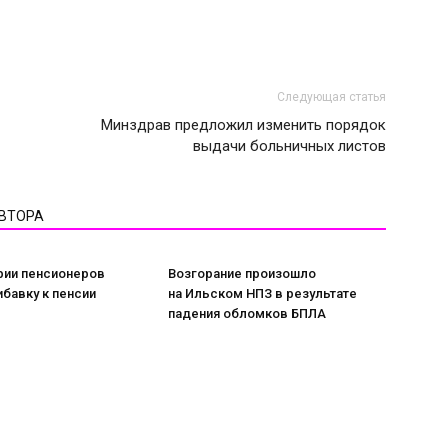
Следующая статья
Минздрав предложил изменить порядок
выдачи больничных листов
АВТОРА
рии пенсионеров
Возгорание произошло
ибавку к пенсии
на Ильском НПЗ в результате
падения обломков БПЛА