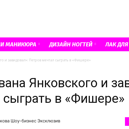
Французский
ИИ МАНИКЮРА
ДИЗАЙН НОГТЕЙ
ЛАК ДЛЯ
го и завидовал»: Петров мечтал сыграть в «Фишере»
маникюр
вана Янковского и за
 сыграть в «Фишере»
и
еткова Шоу-бизнес Эксклюзив