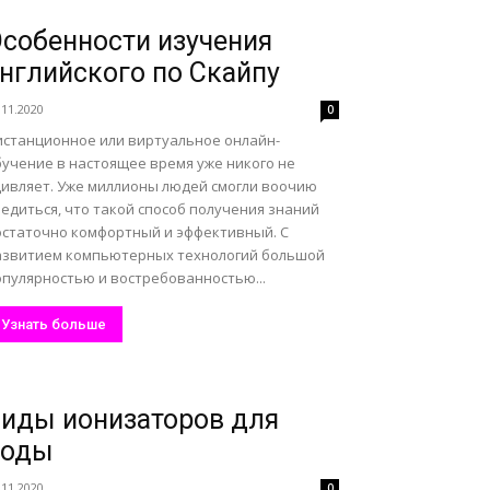
собенности изучения
нглийского по Скайпу
.11.2020
0
истанционное или виртуальное онлайн-
бучение в настоящее время уже никого не
дивляет. Уже миллионы людей смогли воочию
едиться, что такой способ получения знаний
остаточно комфортный и эффективный. С
азвитием компьютерных технологий большой
опулярностью и востребованностью...
Узнать больше
иды ионизаторов для
воды
.11.2020
0