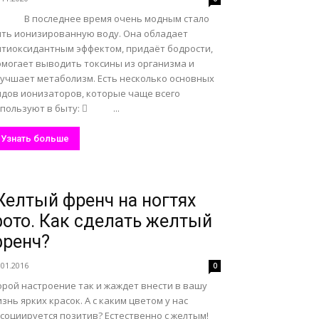
 последнее время очень модным стало
ить ионизированную воду. Она обладает
нтиоксидантным эффектом, придаёт бодрости,
омогает выводить токсины из организма и
лучшает метаболизм. Есть несколько основных
идов ионизаторов, которые чаще всего
спользуют в быту:  ...
Узнать больше
елтый френч на ногтях
ото. Как сделать желтый
ренч?
.01.2016
0
орой настроение так и жаждет внести в вашу
знь ярких красок. А с каким цветом у нас
социируется позитив? Естественно с желтым!