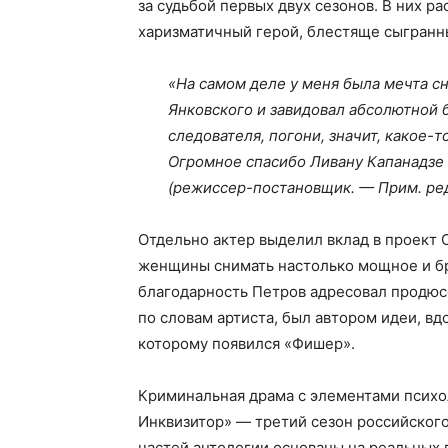
за судьбой первых двух сезонов. В них 
харизматичный герой, блестяще сыгранн
«На самом деле у меня была мечта сн
Янковского и завидовал абсолютной бе
следователя, погони, значит, какое-т
Огромное спасибо Ливану Капанадзе 
(режиссер-постановщик. — Прим. ред
Отдельно актер выделил вклад в проект
женщины снимать настолько мощное и бр
благодарность Петров адресовал продюс
по словам артиста, был автором идеи, в
которому появился «Фишер».
Криминальная драма с элементами психо
Инквизитор» — третий сезон российског
частей антологии основаны на реальных 