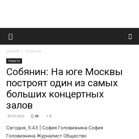
Французский
Домой
Новости
маникюр
Новости
Собянин: На юге Москвы
построят один из самых
и
больших концертных
залов
все
30.05.2026
88
0
Сегодня, 5:43 | София Головизнина София
Головизнина Журналист Общество