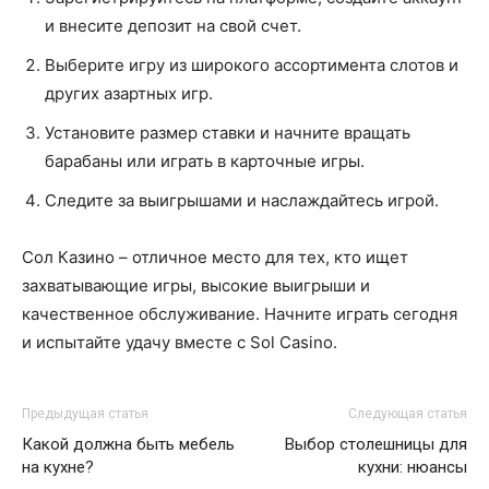
и внесите депозит на свой счет.
Выберите игру из широкого ассортимента слотов и
других азартных игр.
Установите размер ставки и начните вращать
барабаны или играть в карточные игры.
Следите за выигрышами и наслаждайтесь игрой.
Сол Казино – отличное место для тех, кто ищет
захватывающие игры, высокие выигрыши и
качественное обслуживание. Начните играть сегодня
и испытайте удачу вместе с Sol Casino.
Предыдущая статья
Следующая статья
Какой должна быть мебель
Выбор столешницы для
на кухне?
кухни: нюансы