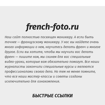
french-foto.ru
Наш сайт полностью посвящен маникюру. А если быть
точнее — французскому маникюру. У нас вы найдете очень
много информации о нем, научитесь делать френч и многое
другое. Если вы хотите, чтобы мы научили вас делать
френч — пишите нам, мы скинем для вас специальные
видео-уроки, которые вам обязательно помогут. Все наши
журналисты закончили специальные курсы и являются
профессионалами своего дела. Но тем не менее помните,
что все наши мастер-классы и советы созданы
исключительно для ознакомления.
БЫСТРЫЕ ССЫЛКИ