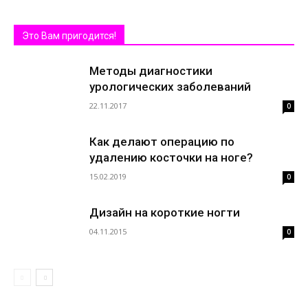
Это Вам пригодится!
Методы диагностики
урологических заболеваний
22.11.2017
0
Как делают операцию по
удалению косточки на ноге?
15.02.2019
0
Дизайн на короткие ногти
04.11.2015
0