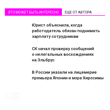
ЭТО МОЖЕТ БЫТЬ ИНТЕРЕСНО
ЕЩЕ ОТ АВТОРА
Юрист объяснила, когда
работодатель обязан поднимать
зарплату сотрудникам
СК начал проверку сообщений
о нелегальных восхождениях
на Эльбрус
В России указали на лицемерие
премьера Японии и мэра Хиросимы