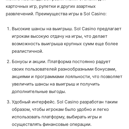
карточных игр, рулетки и других азартных
развлечений. Преимущества игры в Sol Casino:
Высокие шансы на выигрыш. Sol Casino предлагает
игрокам высокую отдачу на игры, что делает
возможность выигрыша крупных сумм еще более
реалистичной.
Бонусы и акции. Платформа постоянно радует
своих пользователей разнообразными бонусами,
акциями и программами лояльности, что позволяет
увеличить шансы на выигрыш и получить
дополнительные выгоды.
Удобный интерфейс. Sol Casino разработан таким
образом, чтобы игрокам было удобно и легко
использовать платформу, выбирать игры и
осуществлять финансовые операции.