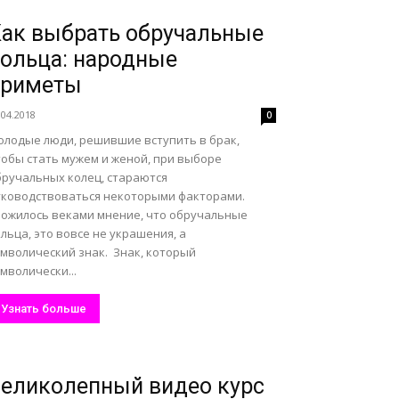
ак выбрать обручальные
ольца: народные
приметы
.04.2018
0
олодые люди, решившие вступить в брак,
тобы стать мужем и женой, при выборе
бручальных колец, стараются
уководствоваться некоторыми факторами.
ложилось веками мнение, что обручальные
льца, это вовсе не украшения, а
имволический знак. Знак, который
мволически...
Узнать больше
еликолепный видео курс