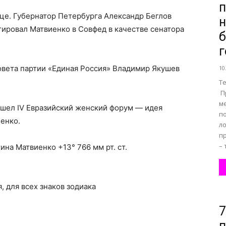
п
це. Губернатор Петербурга Александр Беглов
н
ировал Матвиенко в Совфед в качестве сенатора
б
г
совета партии «Единая Россия» Владимир Якушев
10
Т
П
м
рошел IV Евразийский женский форум — идея
п
енко.
ло
п
– 
на Матвиенко +13° 766 мм рт. ст.
я, для всех знаков зодиака
7
п