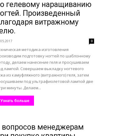
о гелевому наращиванию
огтей. Произведенный
лагодаря витражному
елю.
.05.2017
0
ехническая методика изготовления
роизводим подготовку ногтей по шаблонному
етоду, делаем нанесение геля и просушиваем
од лампой. Совершаем выкладку ногтевого
жа из камуфляжного (витражного) геля, затем
росушиваем под ультрафиолетовой лампой две
три минуты. Делаем...
Узнать больше
 вопросов менеджерам
ри покупке квартиры