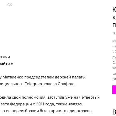
К
к
все
19
М
ч
о
о
стями
р
С
айте »
ко
с
у Матвиенко председателем верхней палаты
си
официального Telegram-канала Совфеда.
нем
рдила свои полномочия, заступив уже на четвертый
вета Федерации с 2011 года, также являясь
 о ее переизбрании было принято единогласно.
В