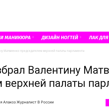
Французский
ИИ МАНИКЮРА
ДИЗАЙН НОГТЕЙ
ЛАК ДЛЯ
ну Матвиенко председателем верхней палаты парламента
маникюр
брал Валентину Мат
 верхней палаты пар
и
ия Алакоз Журналист В России