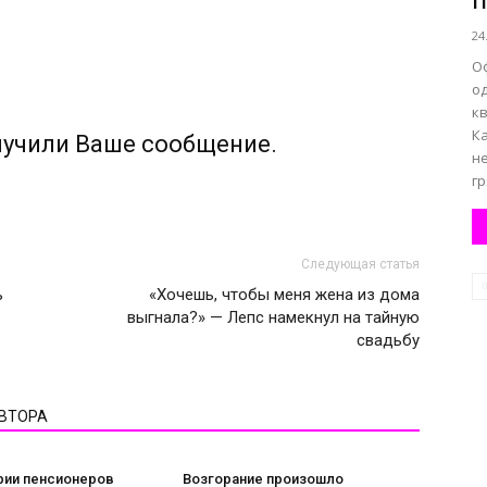
24
О
о
кв
К
лучили Ваше сообщение.
н
г
Следующая статья
ь
«Хочешь, чтобы меня жена из дома
выгнала?» — Лепс намекнул на тайную
свадьбу
АВТОРА
рии пенсионеров
Возгорание произошло