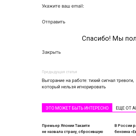
Укажите ваш email:
Отправить
Спасибо! Мы по
Закрыть
Предыдущая статья
Выгорание на работе: тихий сигнал тревоги,
который нельзя игнорировать
ЭТО МОЖЕТ БЫТЬ ИНТЕРЕСНО
ЕЩЕ ОТ 
Премьер Японии Такаити
В России 
не назвала страну, сбросившую
бензина «Е