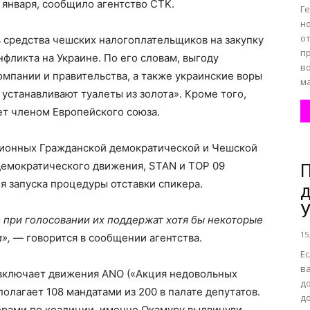
января, сообщило агентство CTK.
Г
н
о
ь средства чешских налогоплательщиков на закупку
п
фликта на Украине. По его словам, выгоду
во
мпании и правительства, а также украинские воры
ма
устанавливают туалеты из золота». Кроме того,
нет членом Европейского союза.
ционных Гражданской демократической и Чешской
демократического движения, STAN и ТОP 09
П
я запуска процедуры отставки спикера.
д
У
о при голосовании их поддержат хотя бы некоторые
15
»,
— говорится в сообщении агентства.
Е
в
включает движения ANO («Акция недовольных
д
олагает 108 мандатами из 200 в палате депутатов.
д
рами по коалиции, именно Окамуру выдвинули