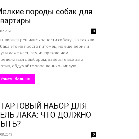
елкие породы собак для
квартиры
.02.2020
0
 наконец решились завести собаку! Но так как
бака это не просто питомец, но ещё верный
уг и даже член семьи, прежде чем
ределиться с выбором, взвесьте все за и
отив, обдумайте хорошенько - милую...
Узнать больше
СТАРТОВЫЙ НАБОР ДЛЯ
ГЕЛЬ ЛАКА: ЧТО ДОЛЖНО
БЫТЬ?
.08.2019
0