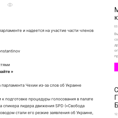
М
все
03
арламенте и надеется на участие части членов
Вы
со
др
оп
nstantinov
о
пр
стями
айте »
 парламента Чехии из-за слов об Украине
нем
 к подготовке процедуры голосования в палате
та спикера лидера движения SPD («Свобода
оводом стали его резкие заявления об Украине,
12