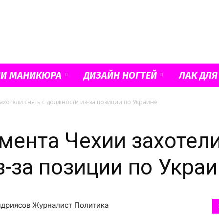
Французский
ИИ МАНИКЮРА
ДИЗАЙН НОГТЕЙ
ЛАК ДЛЯ
ахотели снять с должности из-за позиции по Украине
маникюр
мента Чехии захотели
з-за позиции по Укра
и
Андриясов Журналист Политика