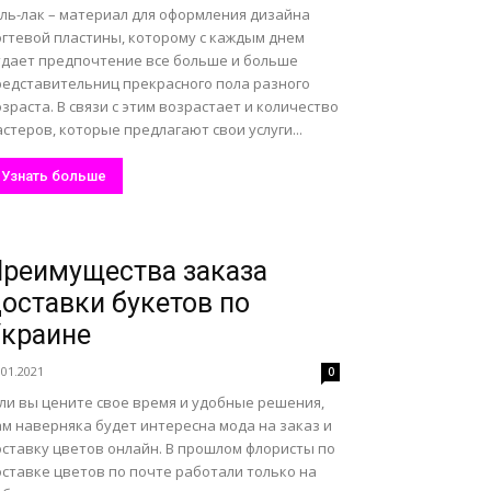
ель-лак – материал для оформления дизайна
огтевой пластины, которому с каждым днем
тдает предпочтение все больше и больше
редставительниц прекрасного пола разного
зраста. В связи с этим возрастает и количество
стеров, которые предлагают свои услуги...
Узнать больше
реимущества заказа
оставки букетов по
краине
.01.2021
0
сли вы цените свое время и удобные решения,
ам наверняка будет интересна мода на заказ и
оставку цветов онлайн. В прошлом флористы по
оставке цветов по почте работали только на