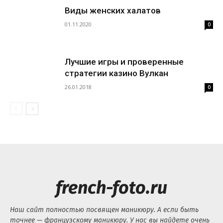
Виды женских халатов
01.11.2020
0
Лучшие игры и проверенные
стратегии казино Вулкан
26.01.2018
0
french-foto.ru
Наш сайт полностью посвящен маникюру. А если быть
точнее — французскому маникюру. У нас вы найдете очень