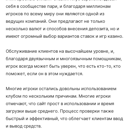
о
себя в сообществе пари, и благодаря миллионам
игроков по всему миру они являются одной из
ведущих компаний. Они предлагают не только
нем
несколько валют и способов внесения депозита, но и
имеют огромный выбор вариантов ставок и игр казино.
Обслуживание клиентов на высочайшем уровне, и,
благодаря двуязычным и многоязычным помощникам,
игрок всегда может быть уверен, что есть кто-то, кто
поможет, если он в этом нуждается.
Многие игроки остались довольны использованием
клубом по нескольким причинам. Многие игроки
отмечают, что сайт прост в использовании и время
загрузки выше среднего. Процесс проверки также
быстрый и эффективный, что облегчает клиентам ввод
и вывод средств.