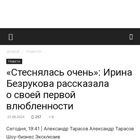
Французский
Домой
Новости
маникюр
Новости
«Стеснялась очень»: Ирина
Безрукова рассказала
и
о своей первой
влюбленности
все
23.08.2024
257
0
Сегодня, 19:41 | Александр Тарасов Александр Тарасов
Шоу-бизнес Эксклюзив