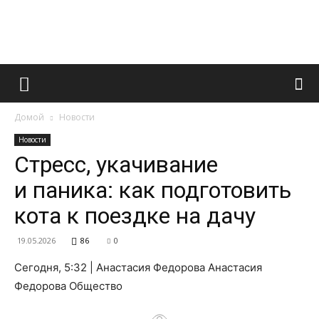
Французский
Домой
Новости
маникюр
Новости
Стресс, укачивание
и паника: как подготовить
и
кота к поездке на дачу
19.05.2026
86
0
все
Сегодня, 5:32 | Анастасия Федорова Анастасия
Федорова Общество