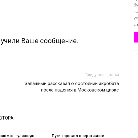
бу
к
у
сп
лучили Ваше сообщение.
Следующая статья
Запашный рассказал о состоянии акробата
после падения в Московском цирке
АВТОРА
равма»: гулявшую
Путин провел оперативное