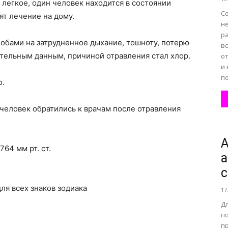
 легкое, один человек находится в состоянии
Со
ят лечение на дому.
н
ра
обами на затрудненное дыхание, тошноту, потерю
вс
тельным данным, причиной отравления стал хлор.
о
и
по
о.
0 человек обратились к врачам после отравления
А
64 мм рт. ст.
а
для всех знаков зодиака
17
Д
п
п