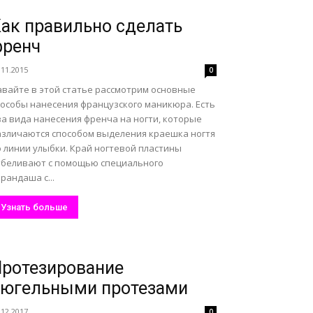
ак правильно сделать
френч
.11.2015
0
авайте в этой статье рассмотрим основные
пособы нанесения французского маникюра. Есть
ва вида нанесения френча на ногти, которые
азличаются способом выделения краешка ногтя
о линии улыбки. Край ногтевой пластины
тбеливают с помощью специального
рандаша с...
Узнать больше
ротезирование
бюгельными протезами
.12.2017
0