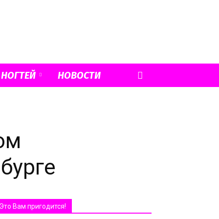
 НОГТЕЙ
НОВОСТИ
ом
бурге
Это Вам пригодится!