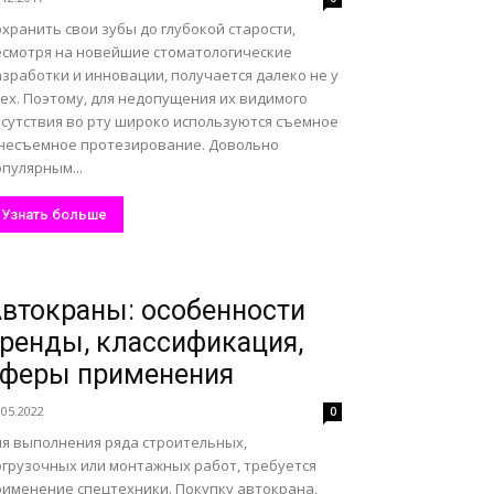
хранить свои зубы до глубокой старости,
есмотря на новейшие стоматологические
зработки и инновации, получается далеко не у
ех. Поэтому, для недопущения их видимого
тсутствия во рту широко используются съемное
 несъемное протезирование. Довольно
пулярным...
Узнать больше
втокраны: особенности
ренды, классификация,
сферы применения
.05.2022
0
ля выполнения ряда строительных,
огрузочных или монтажных работ, требуется
рименение спецтехники. Покупку автокрана,