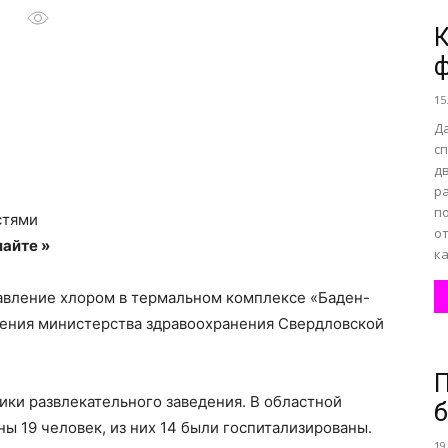
К
все
15
Д
с
д
р
о
п
стями
о
айте »
ка
равление хлором в термальном комплексе «Баден-
бщения министерства здравоохранения Свердловской
нем
П
ики развлекательного заведения. В областной
ы 19 человек, из них 14 были госпитализированы.
19