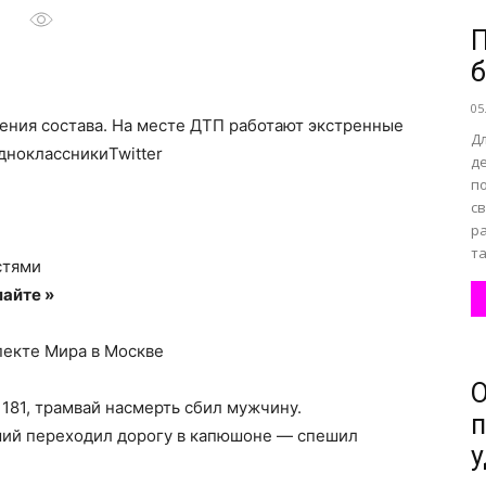
П
б
все
05
ения состава. На месте ДТП работают экстренные
Д
дноклассникиTwitter
де
по
с
о
р
та
стями
айте »
пекте Мира в Москве
нем
О
181, трамвай насмерть сбил мужчину.
п
бший переходил дорогу в капюшоне — спешил
у