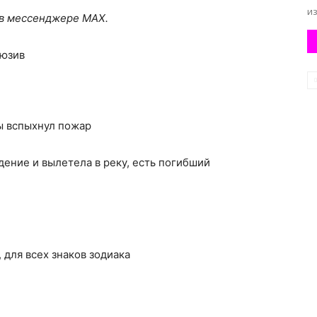
из
 в мессенджере MAX.
люзив
ы вспыхнул пожар
ение и вылетела в реку, есть погибший
, для всех знаков зодиака