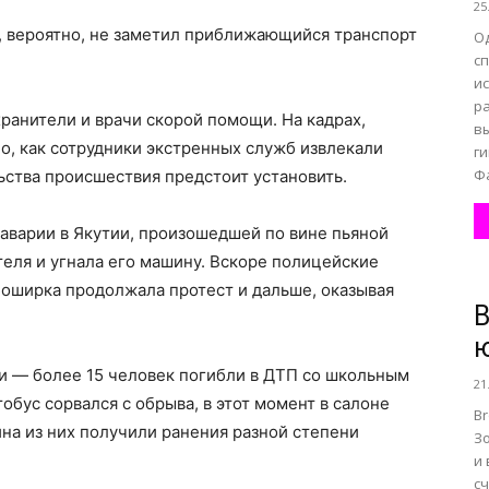
25
н, вероятно, не заметил приближающийся транспорт
О
с
ис
р
ранители и врачи скорой помощи. На кадрах,
в
но, как сотрудники экстренных служб извлекали
ги
Ф
ства происшествия предстоит установить.
 аварии в Якутии, произошедшей по вине пьяной
еля и угнала его машину. Вскоре полицейские
боширка продолжала протест и дальше, оказывая
B
бии — более 15 человек погибли в ДТП со школьным
21
бус сорвался с обрыва, в этот момент в салоне
Br
на из них получили ранения разной степени
З
и
сч