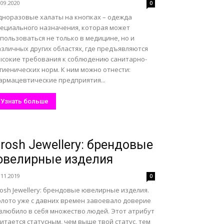
.09.2020
0
дноразовые халаты на кнопках – одежда
пециального назначения, которая может
пользоваться не только в медицине, но и
азличных других областях, где предъявляются
ысокие требования к соблюдению санитарно-
гиенических норм. К ним можно отнести:
армацевтические предприятия...
Узнать больше
rosh Jewellery: брендовые
ювелирные изделия
.11.2019
0
osh Jewellery: брендовые ювелирные изделия.
олото уже с давних времен завоевало доверие
 влюбило в себя множество людей. Этот атрибут
итается статусным, чем выше твой статус, тем