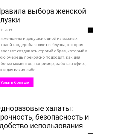
равила выбора женской
лузки
.11.2019
0
ля женщины и девушки одной из важных
талей гардероба является блузка, которая
зволяет создавать строгий образ, который в
вою очередь прекрасно подходит, как для
абочих моментов, например, работа в офисе,
к и для каких-либо...
Узнать больше
дноразовые халаты:
рочность, безопасность и
добство использования