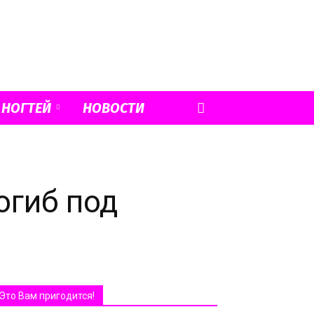
 НОГТЕЙ
НОВОСТИ
огиб под
Это Вам пригодится!