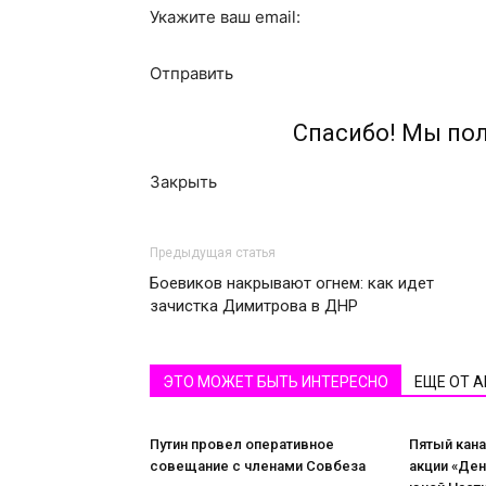
Укажите ваш email:
Отправить
Спасибо! Мы по
Закрыть
Предыдущая статья
Боевиков накрывают огнем: как идет
зачистка Димитрова в ДНР
ЭТО МОЖЕТ БЫТЬ ИНТЕРЕСНО
ЕЩЕ ОТ 
Путин провел оперативное
Пятый кана
совещание с членами Совбеза
акции «Де