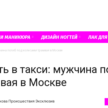
Французский
ИИ МАНИКЮРА
ДИЗАЙН НОГТЕЙ
ЛАК ДЛЯ
жчина погиб под колесами трамвая в Москве
маникюр
ь в такси: мужчина п
вая в Москве
и
еткова Происшествия Эксклюзив