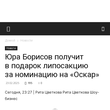
Французский
Домой
Новости
маникюр
Новости
Юра Борисов получит
в подарок липосакцию
и
за номинацию на «Оскар»
23.02.2025
195
0
все
Сегодня, 23:27 | Рита Цветкова Рита Цветкова Шоу-
бизнес