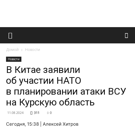
Французский
Домой
Новости
маникюр
Новости
В Китае заявили
об участии НАТО
и
в планировании атаки ВСУ
на Курскую область
все
11.08.2024
311
0
Сегодня, 15:38 | Алексей Хитров