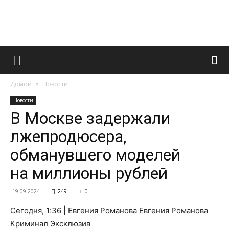
Французский
Домой
Новости
маникюр
Новости
В Москве задержали
лжепродюсера,
и
обманувшего моделей
на миллионы рублей
все
19.09.2024
249
0
Сегодня, 1:36 | Евгения Романова Евгения Романова
Криминал Эксклюзив