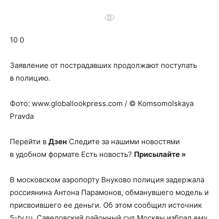
о
10 0
нем
Заявление от пострадавших продолжают поступать
в полицию.
Фото: www.globallookpress.com / © Komsomolskaya
Pravda
Перейти в
Дзен
Следите за нашими новостями
в удобном формате Есть новость?
Присылайте »
В московском аэропорту Внуково полиция задержала
россиянина Антона Парамонов, обманувшего модель и
присвоившего ее деньги. Об этом сообщил источник
5-tv.ru. Савеловский районный суд Москвы избрал ему