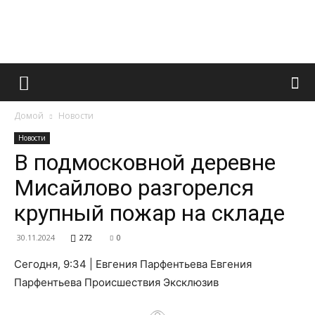
Французский
Домой
Новости
маникюр
Новости
В подмосковной деревне
Мисайлово разгорелся
и
крупный пожар на складе
30.11.2024
272
0
все
Сегодня, 9:34 | Евгения Парфентьева Евгения
Парфентьева Происшествия Эксклюзив