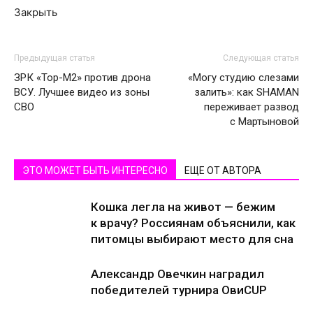
Закрыть
Предыдущая статья
Следующая статья
ЗРК «Тор-М2» против дрона
«Могу студию слезами
ВСУ. Лучшее видео из зоны
залить»: как SHAMAN
СВО
переживает развод
с Мартыновой
ЭТО МОЖЕТ БЫТЬ ИНТЕРЕСНО
ЕЩЕ ОТ АВТОРА
Кошка легла на живот — бежим
к врачу? Россиянам объяснили, как
питомцы выбирают место для сна
Александр Овечкин наградил
победителей турнира ОвиCUP