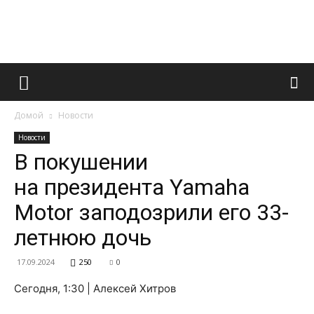
Французский
Домой
Новости
маникюр
Новости
В покушении
на президента Yamaha
и
Motor заподозрили его 33-
летнюю дочь
все
17.09.2024
250
0
Сегодня, 1:30 | Алексей Хитров