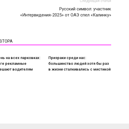
Следующая статья
Русский символ: участник
«Интервидения-2025» от ОАЭ спел «Калинку»
АВТОРА
ь на всех парковках:
Призраки среди нас:
рге рекламные
большинство людей хотя бы раз
ешают водителям
в жизни сталкивались с мистикой