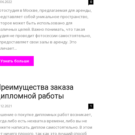
.06.2022
0
отостудия в Москве, предлагаемая для аренды,
редставляет собой уникальное пространство,
оторое может быть использовано для
азличных целей. Важно понимать, что такая
тудия не проводит фотосессии самостоятельно,
предоставляет свои залы в аренду. Это
личает...
Узнать больше
реимущества заказа
дипломной работы
.12.2021
1
ешение о покупке дипломных работ возникает,
гда либо есть нехватка времени, либо вы не
ожете написать диплом самостоятельно. В этом
т ничего плохого, так как это лучший способ