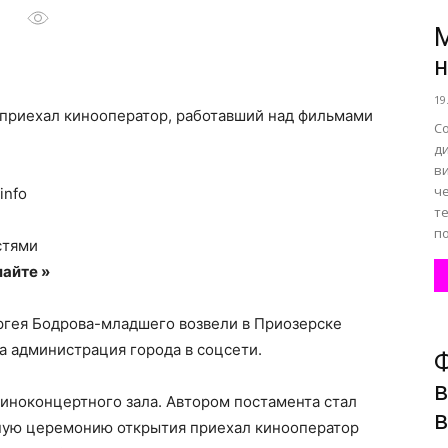
М
н
все
19
приехал кинооператор, работавший над фильмами
С
д
в
ч
info
о
т
по
стями
айте »
ргея Бодрова-младшего возвели в Приозерске
нем
а администрация города в соцсети.
Ф
в
иноконцертного зала. Автором постамента стал
ную церемонию открытия приехал кинооператор