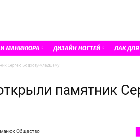
Французский
ИИ МАНИКЮРА
ДИЗАЙН НОГТЕЙ
ЛАК ДЛЯ
тник Сергею Бодрову-младшему
маникюр
открыли памятник Се
и
Гоманюк Общество