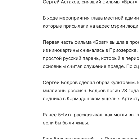
Сергей Астахов, снявший фильмы «Брат» и
В ходе мероприятия глава местной адми
которые присылали на адрес мэрии люди,
Первая часть фильма «Брат» вышла в прок
из кинокартины снималась в Приозерске
простой русский парень, который в пер
основным считал служение правде. По сц
Сергей Бодров сделал образ культовым. 
миллионы россиян. Бодров погиб 23 года н
ледника в Кармадонском ущелье. Артисту
Ранее 5-tv.ru рассказывал, как могли вы
если бы были живы.
Еще больше новостей — у Пятого канала