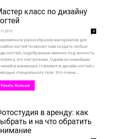
астер класс по дизайну
огтей
.11.2015
0
овременное разнообразие материалов для
изайна ногтей позволит нам создать любые
иды ногтей, подобранные именно под личность
еловека, его настроение. Одним из новейших
ечений в маникюре становится дизайн ногтей с
мощью специального геля. Это очень...
Узнать больше
отостудия в аренду: как
ыбрать и на что обратить
внимание