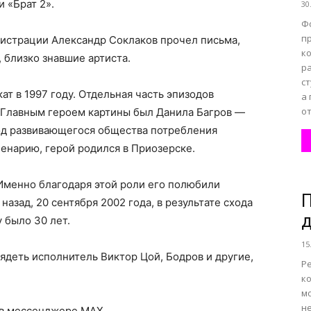
 «Брат 2».
30
Ф
п
нистрации Александр Соклаков прочел письма,
к
 близко знавшие артиста.
р
с
ат в 1997 году. Отдельная часть эпизодов
а 
от
. Главным героем картины был Данила Багров —
иод развивающегося общества потребления
енарию, герой родился в Приозерске.
Именно благодаря этой роли его полюбили
П
азад, 20 сентября 2002 года, в результате схода
 было 30 лет.
15
глядеть исполнитель Виктор Цой, Бодров и другие,
Р
ко
м
не
 в мессенджере MAX.