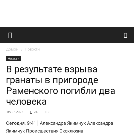
Французский
Домой
Новости
маникюр
Новости
В результате взрыва
гранаты в пригороде
и
Раменского погибли два
человека
все
05.06.2026
74
0
Сегодня, 9:41 | Александра Якимчук Александра
Якимчук Происшествия Эксклюзив