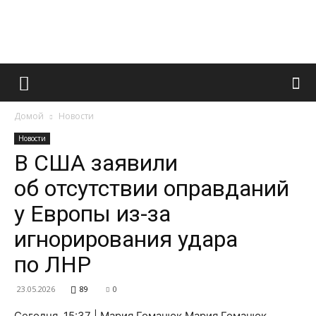
Французский
Домой
Новости
маникюр
Новости
В США заявили
об отсутствии оправданий
и
у Европы из-за
игнорирования удара
все
по ЛНР
23.05.2026
89
0
Сегодня, 15:37 | Мария Гоманюк Мария Гоманюк