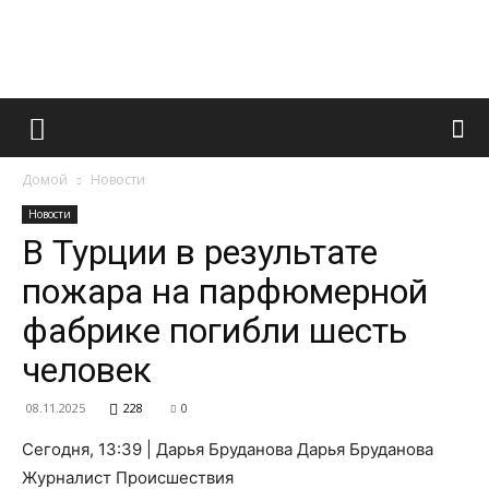
Французский
Домой
Новости
маникюр
Новости
В Турции в результате
пожара на парфюмерной
и
фабрике погибли шесть
человек
все
08.11.2025
228
0
Сегодня, 13:39 | Дарья Бруданова Дарья Бруданова
Журналист Происшествия