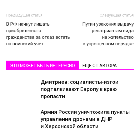
Предыдущая статья
Следующая статья
В РФ начнут лишать
Путин узаконил выдачу
приобретенного
репатриантам вида
гражданства за отказ встать
на жительство
на воинский учет
в упрощенном порядке
ЭТО МОЖЕТ БЫТЬ ИНТЕРЕСНО
ЕЩЕ ОТ АВТОРА
Дмитриев: социалисты-изгои
подталкивают Европу к краю
пропасти
Армия России уничтожила пункты
управления дронами в ДНР
и Херсонской области