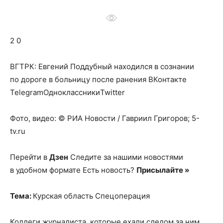
о
2 0
нем
ВГТРК: Евгений Поддубный находился в сознании
по дороге в больницу после ранения
ВКонтакте
TelegramОдноклассникиTwitter
Фото, видео: © РИА Новости / Гавриил Григоров; 5-
tv.ru
Перейти в
Дзен
Следите за нашими новостями
в удобном формате Есть новость?
Присылайте »
Тема:
Курская область Спецоперация
Коллеги журналиста, которые ехали следом за ним,