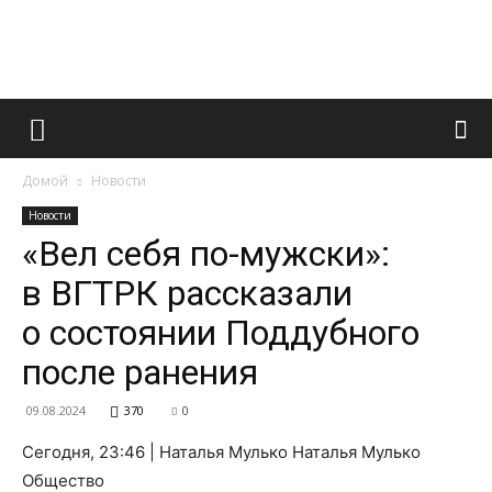
Французский
Домой
Новости
маникюр
Новости
«Вел себя по-мужски»:
в ВГТРК рассказали
и
о состоянии Поддубного
после ранения
все
09.08.2024
370
0
Сегодня, 23:46 | Наталья Мулько Наталья Мулько
Общество