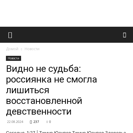
Французский
Домой
Новости
маникюр
Новости
Видно не судьба:
россиянка не смогла
и
лишиться
восстановленной
все
девственности
22.08.2024
237
0
Сегодня, 1:27 | Тимур Юсупов Тимур Юсупов Здоровье