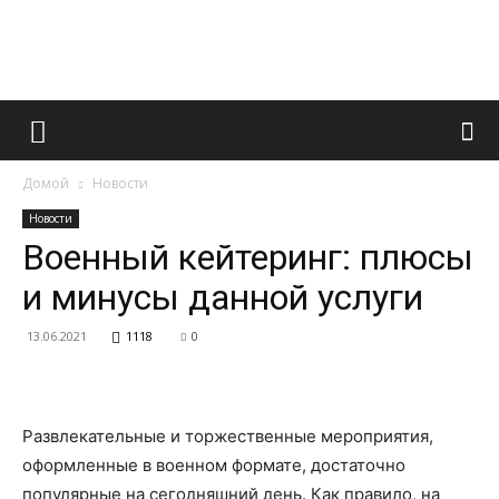
Французский
Домой
Новости
маникюр
Новости
Военный кейтеринг: плюсы
и минусы данной услуги
и
13.06.2021
1118
0
все
Развлекательные и торжественные мероприятия,
оформленные в военном формате, достаточно
популярные на сегодняшний день. Как правило, на