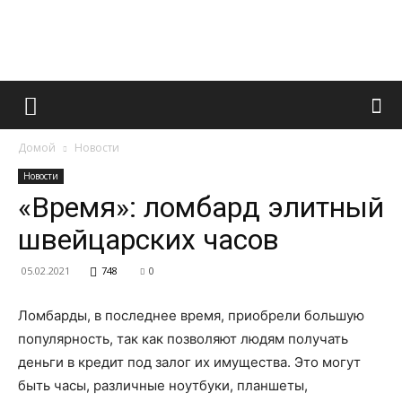
Французский
Домой
Новости
маникюр
Новости
«Время»: ломбард элитный
швейцарских часов
и
05.02.2021
748
0
Ломбарды, в последнее время, приобрели большую
все
популярность, так как позволяют людям получать
деньги в кредит под залог их имущества.
Это могут
быть часы, различные ноутбуки, планшеты,