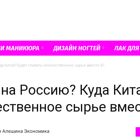
Французский
ИИ МАНИКЮРА
ДИЗАЙН НОГТЕЙ
ЛАК ДЛЯ
да Китай будет сливать некачественное сырье вместо ЕС
маникюр
 на Россию? Куда Кит
ественное сырье вме
и
ия Алешина Экономика