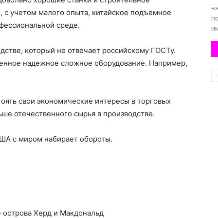
в
, с учетом малого опыта, китайское подъемное
п
офессиональной среде.
им
дстве, который не отвечает российскому ГОСТу.
твенное надежное сложное оборудование. Например,
тоять свои экономические интересы в торговых
ьше отечественного сырья в производстве.
 США с миром набирает обороты.
п
 острова Херд и Макдональд