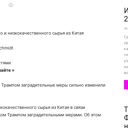
И
2
все
19
о и низкокачественного сырья из Китая
С
о
chmidt
к
т
о
у
стями
н
айте »
во
Трампом заградительные меры сильно изменили
нем
кокачественного сырья из Китая в связи
Т
ом Трампом заградительными мерами. Об этом
Ф
н