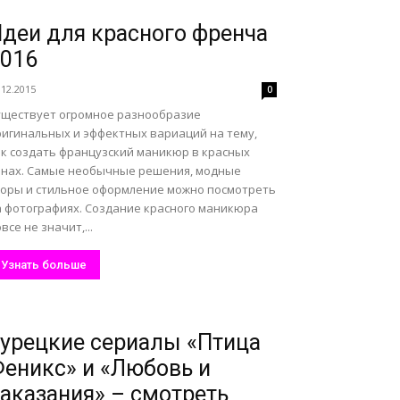
деи для красного френча
016
.12.2015
0
уществует огромное разнообразие
ригинальных и эффектных вариаций на тему,
ак создать французский маникюр в красных
онах. Самые необычные решения, модные
зоры и стильное оформление можно посмотреть
а фотографиях. Создание красного маникюра
все не значит,...
Узнать больше
урецкие сериалы «Птица
еникс» и «Любовь и
аказания» – смотреть