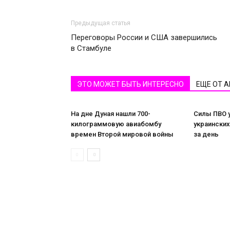
Предыдущая статья
Переговоры России и США завершились
в Стамбуле
ЭТО МОЖЕТ БЫТЬ ИНТЕРЕСНО
ЕЩЕ ОТ 
На дне Дуная нашли 700-
Силы ПВО 
килограммовую авиабомбу
украински
времен Второй мировой войны
за день