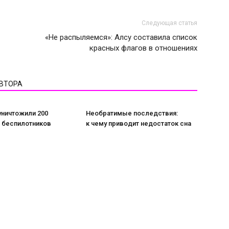
Следующая статья
«Не распыляемся»: Алсу составила список
красных флагов в отношениях
АВТОРА
уничтожили 200
Необратимые последствия:
х беспилотников
к чему приводит недостаток сна