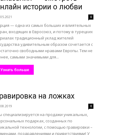
нлайн истории о любви
.05.2021
0
урция — одна из самых больших и влиятельных
ран, входящих в Евросоюз, и потому в турецких
ериалах традиционный уклад жителей
осударства удивительным образом сочетается с
остаточно свободными нравами Европы. Тем не
нее, самыми значимыми для...
Узнать больше
равировка на ложках
.08.2019
0
ы специализируется на продажи уникальных,
ерсональных подарках, созданных по
никальной технологии, с помощью гравировки –
 именами, поздравлениями и приветствиями! У