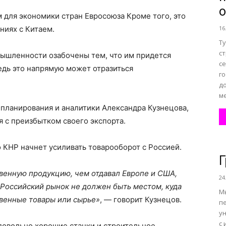
о
 для экономики стран Евросоюза Кроме того, это
ниях с Китаем.
16
Т
ст
ышленности озабочены тем, что им придется
с
едь это напрямую может отразиться
г
д
ме
 планирования и аналитики Александра Кузнецова,
я с преизбытком своего экспорта.
то КНР начнет усиливать товарооборот с Россией.
Г
венную продукцию, чем отдавал Европе и США,
24
 Российский рынок не должен быть местом, куда
М
твенные товары или сырье»
, — говорит Кузнецов.
п
у
с
 довольно хорошие станки и строительное