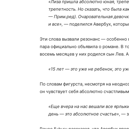
«Лиза пришла абсолютно юная, трепе
трепетность. Но сказать, что была ка
— Прим.ред). Очаровательная девочка,
и все»,
— поделился Авербух, который
Эти слова вызвали резонанс — особенно в 
пара официально объявила о романе. В т
восемь месяцев у них родился сын Лев. А
«15 лет — это уже не ребенок, это у
По словам фигурста, несмотря на неодно
он чувствует себя абсолютно счастливым
«Еще вчера на нас вешали все ярлыки
день — это абсолютное счастье»
, — 
Ранее 5-tv.ru рассказал, что Авербух впе