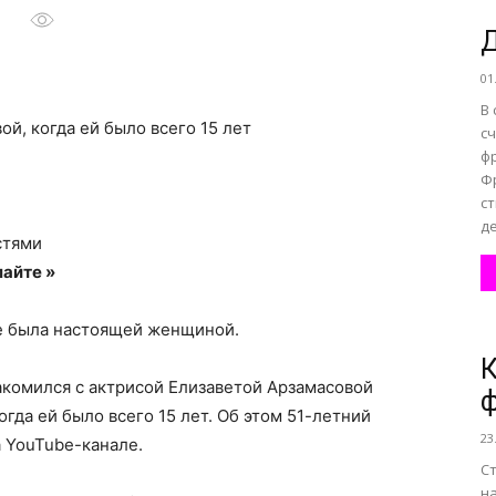
Д
01
все
В
й, когда ей было всего 15 лет
с
ф
Ф
ст
о
де
стями
айте »
же была настоящей женщиной.
К
нем
акомился с актрисой Елизаветой Арзамасовой
ф
огда ей было всего 15 лет. Об этом 51-летний
23
а YouTube-канале.
Ст
н