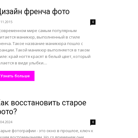
изайн френча фото
.11.2015
0
 современном мире самым популярным
читается маникюр, выполненный в стиле
ренча. Такое название маникюра пошло с
ранции. Такой маникюр выполняется в таком
иле: край ногтя красят в белый цвет, который
лается в виде улыбки....
Узнать больше
ак восстановить старое
ото?
.04.2024
0
арые фотографии - это окно в прошлое, ключ к
ашим воспоминаниям. Но со временем они