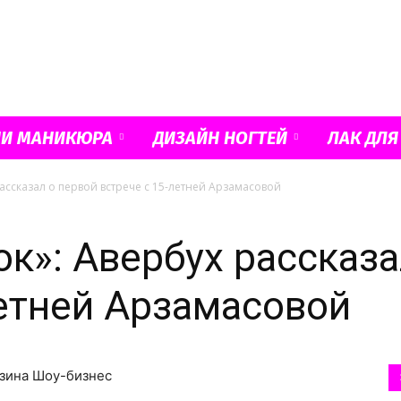
Французский
ИИ МАНИКЮРА
ДИЗАЙН НОГТЕЙ
ЛАК ДЛЯ
ассказал о первой встрече с 15-летней Арзамасовой
маникюр
ок»: Авербух рассказа
летней Арзамасовой
и
рзина Шоу-бизнес