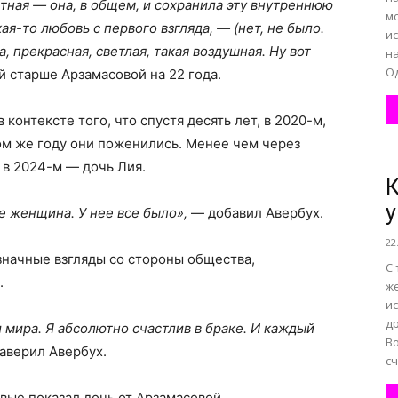
тная — она, в общем, и сохранила эту внутреннюю
м
кая-то любовь с первого взгляда, — (нет, не было.
и
 прекрасная, светлая, такая воздушная. Ну вот
на
Од
 старше Арзамасовой на 22 года.
контексте того, что спустя десять лет, в 2020-м,
ом же году они поженились. Менее чем через
 в 2024-м — дочь Лия.
К
у
же женщина. У нее все было»,
— добавил Авербух.
22
значные взгляды со стороны общества,
С 
.
ж
ис
д
 мира. Я абсолютно счастлив в браке. И каждый
Во
заверил Авербух.
сч
рвые показал дочь от Арзамасовой.