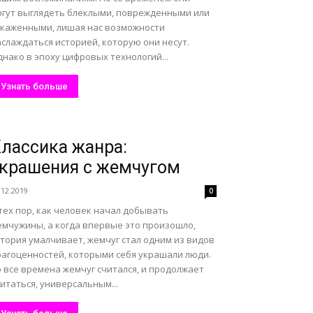
огут выглядеть блеклыми, поврежденными или
скаженными, лишая нас возможности
слаждаться историей, которую они несут.
нако в эпоху цифровых технологий...
Узнать больше
лассика жанра:
крашения с жемчугом
.12.2019
0
тех пор, как человек начал добывать
емчужины, а когда впервые это произошло,
тория умалчивает, жемчуг стал одним из видов
рагоценностей, которыми себя украшали люди.
 все времена жемчуг считался, и продолжает
итаться, универсальным...