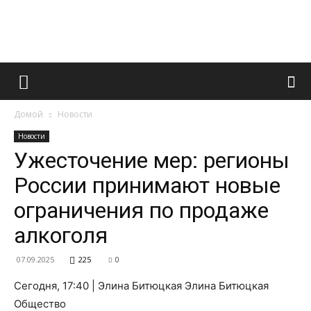
Французский
Домой
Новости
маникюр
Новости
Ужесточение мер: регионы
России принимают новые
и
ограничения по продаже
алкоголя
все
07.09.2025
225
0
Сегодня, 17:40 | Элина Битюцкая Элина Битюцкая
Общество