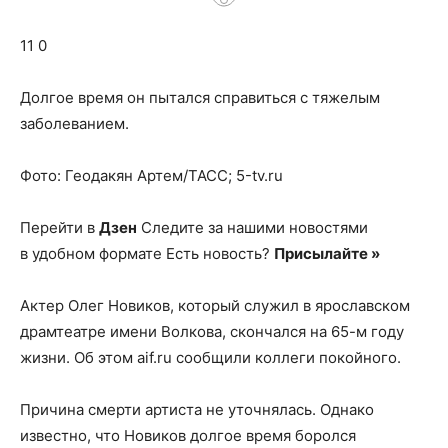
о
11 0
нем
Долгое время он пытался справиться с тяжелым
заболеванием.
Фото: Геодакян Артем/ТАСС; 5-tv.ru
Перейти в
Дзен
Следите за нашими новостями
в удобном формате Есть новость?
Присылайте »
Актер Олег Новиков, который служил в ярославском
драмтеатре имени Волкова, скончался на 65-м году
жизни. Об этом aif.ru сообщили коллеги покойного.
Причина смерти артиста не уточнялась. Однако
известно, что Новиков долгое время боролся