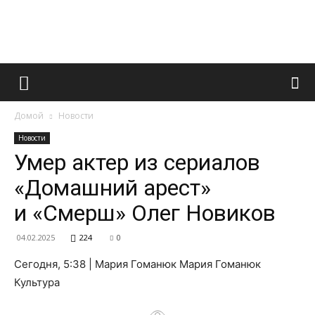
Французский
Домой
Новости
маникюр
Новости
Умер актер из сериалов
«Домашний арест»
и
и «Смерш» Олег Новиков
04.02.2025
224
0
все
Сегодня, 5:38 | Мария Гоманюк Мария Гоманюк
Культура