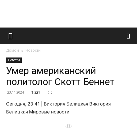
Французский
Домой
Новости
маникюр
Новости
Умер американский
политолог Скотт Беннет
и
23.11.2024
221
0
Сегодня, 23:41 | Виктория Белицкая Виктория
все
Белицкая Мировые новости