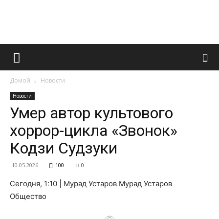
Французский
Домой
Новости
маникюр
Новости
Умер автор культового
хоррор-цикла «Звонок»
и
Кодзи Судзуки
10.05.2026
100
0
все
Сегодня, 1:10 | Мурад Устаров Мурад Устаров
Общество