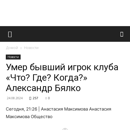
Французский
Домой
Новости
маникюр
Новости
Умер бывший игрок клуба
«Что? Где? Когда?»
и
Александр Бялко
24.08.2024
257
0
все
Сегодня, 21:26 | Анастасия Максимова Анастасия
Максимова Общество