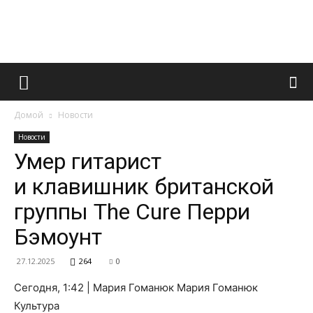
Французский
Домой
Новости
маникюр
Новости
Умер гитарист
и клавишник британской
и
группы The Cure Перри
Бэмоунт
все
27.12.2025
264
0
Сегодня, 1:42 | Мария Гоманюк Мария Гоманюк
Культура