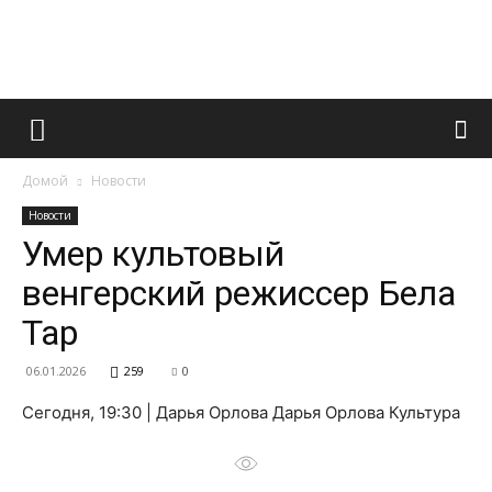
Французский
Домой
Новости
маникюр
Новости
Умер культовый
венгерский режиссер Бела
и
Тар
06.01.2026
259
0
все
Сегодня, 19:30 | Дарья Орлова Дарья Орлова Культура