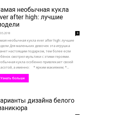
амая необычная кукла
ver after high: лучшие
модели
.05.2018
0
мая необычная кукла ever after high: лучшие
одели Для маленьких девочек эта игрушка
танет настоящим подарком, тем более если
бёнок смотрел мультики с этими героями.
еобычная кукла особенно привлекает своей
асотой, а именно: * ярким макияжем; *...
Узнать больше
арианты дизайна белого
маникюра