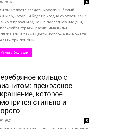
.02.2016
0
сли вы желаете создать красивый белый
аникюр, который будет выгодно смотреться не
лько в праздники, но и в повседневные дни,
спользуйте стразы, различные виды
ппликаций, а также цветы, которые вы можете
елать при помощи...
Узнать больше
еребряное кольцо с
ианитом: прекрасное
крашение, которое
мотрится стильно и
орого
.01.2021
0
какие громкие заявления о кризисе не имели и