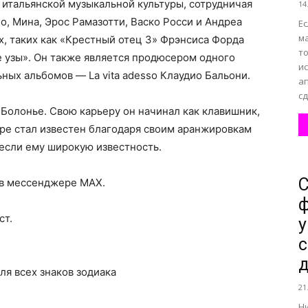
итальянской музыкальной культуры, сотрудничая
14
о, Мина, Эрос Рамазотти, Васко Росси и Андреа
Е
м
х, таких как «Крестный отец 3» Фрэнсиса Форда
то
 узы». Он также является продюсером одного
и
ных альбомов — La vita adesso Клаудио Бальони.
а
сд
 Болонье. Свою карьеру он начинал как клавишник,
оре стал известен благодаря своим аранжировкам
если ему широкую известность.
С
 в мессенджере MAX.
ф
ст.
у
с
д
для всех знаков зодиака
21
Ни