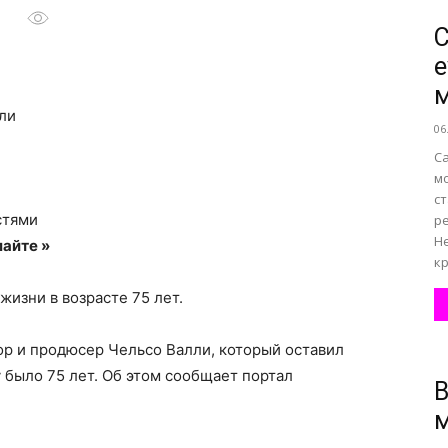
С
e
все
ли
06
Са
м
с
о
стями
ре
Н
айте »
кр
жизни в возрасте 75 лет.
нем
р и продюсер Чельсо Валли, который оставил
 было 75 лет. Об этом сообщает портал
В