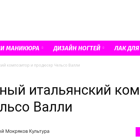
Французский
ИИ МАНИКЮРА
ДИЗАЙН НОГТЕЙ
ЛАК ДЛЯ
кий композитор и продюсер Чельсо Валли
маникюр
ный итальянский ко
льсо Валли
и
ей Мокряков Культура