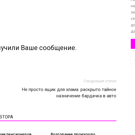
н
л
с
д
да
лучили Ваше сообщение.
Следующая статья
Не просто ящик для хлама: раскрыто тайное
назначение бардачка в авто
АВТОРА
рии пенсионеров
Возгорание произошло