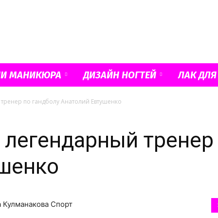
Французский
ИИ МАНИКЮРА
ДИЗАЙН НОГТЕЙ
ЛАК ДЛЯ
тренер по гандболу Анатолий Евтушенко
маникюр
 легендарный тренер 
ушенко
и
а Кулманакова Спорт