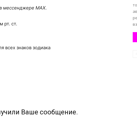
то
 в мессенджере MAX.
а
р
 рт. ст.
вз
для всех знаков зодиака
лучили Ваше сообщение.