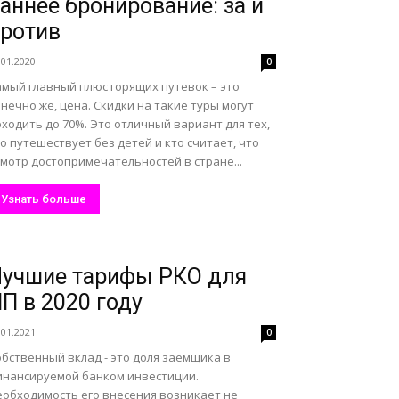
аннее бронирование: за и
ротив
.01.2020
0
амый главный плюс горящих путевок – это
нечно же, цена. Скидки на такие туры могут
ходить до 70%. Это отличный вариант для тех,
о путешествует без детей и кто считает, что
мотр достопримечательностей в стране...
Узнать больше
учшие тарифы РКО для
П в 2020 году
.01.2021
0
бственный вклад - это доля заемщика в
инансируемой банком инвестиции.
еобходимость его внесения возникает не