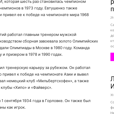
р
И, которая шесть раз становилась чемпионом
п
чемпионов в 1973 году. Евтушенко также
 привел ее к победе на чемпионате мира 1968
29
С
ко
етий работал главным тренером мужской
до
кт
ководством сборная завоевала золото Олимпийских
ос
едали Олимпиады в Москве в 1980 году. Команда
 и призером в 1978 и 1990 годах.
л тренерскую карьеру за рубежом. Он работал
ю привел к победе на чемпионате Азии и вывел
Л
вал немецкий клуб «Мильбертсхофен», а также
И
 клубы «Хипо» и «Файверс».
30
1 сентября 1934 года в Горловке. Он также был
Со
ны как игрок.
ф
Н