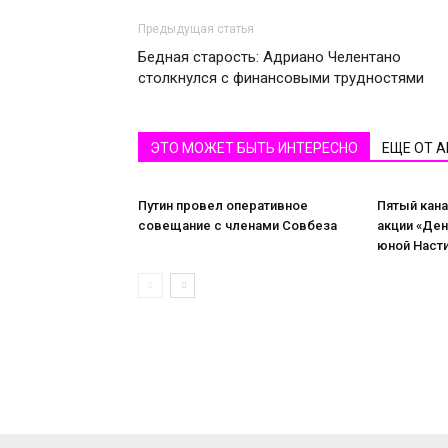
Предыдущая статья
Бедная старость: Адриано Челентано
столкнулся с финансовыми трудностями
ЭТО МОЖЕТ БЫТЬ ИНТЕРЕСНО
ЕЩЕ ОТ 
Путин провел оперативное
Пятый кана
совещание с членами Совбеза
акции «Де
юной Наст