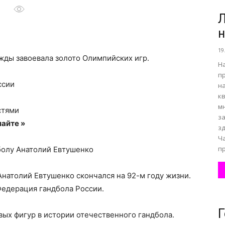
Л
н
все
19
жды завоевала золото Олимпийских игр.
Н
п
ссии
н
к
о
м
стями
з
айте »
з
Ч
пр
болу Анатолий Евтушенко
нем
натолий Евтушенко скончался на 92-м году жизни.
Федерация гандбола России.
Г
ых фигур в истории отечественного гандбола.