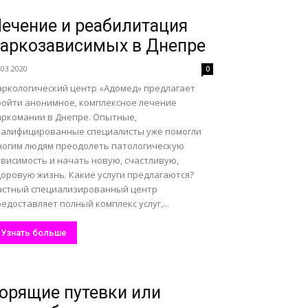
ечение и реабилитация
аркозависимых в Днепре
.03.2020
0
аркологический центр «Адомед» предлагает
ройти анонимное, комплексное лечение
аркомании в Днепре. Опытные,
валифицированные специалисты уже помогли
ногим людям преодолеть патологическую
ависимость и начать новую, счастливую,
доровую жизнь. Какие услуги предлагаются?
астный специализированный центр
едоставляет полный комплекс услуг,...
Узнать больше
орящие путевки или