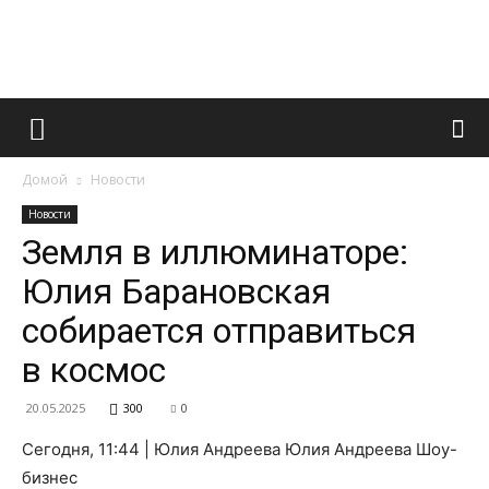
Французский
Домой
Новости
маникюр
Новости
Земля в иллюминаторе:
Юлия Барановская
и
собирается отправиться
в космос
все
20.05.2025
300
0
Сегодня, 11:44 | Юлия Андреева Юлия Андреева Шоу-
бизнес