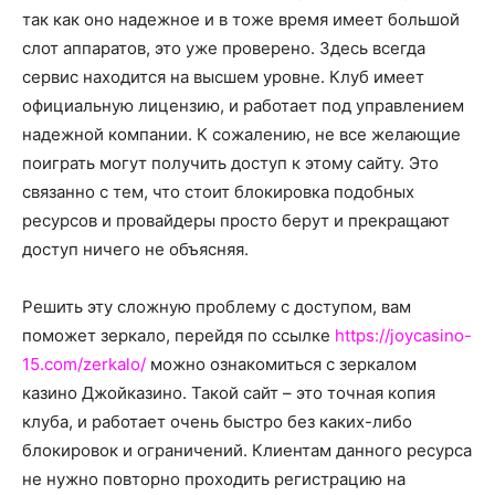
о
так как оно надежное и в тоже время имеет большой
слот аппаратов, это уже проверено. Здесь всегда
сервис находится на высшем уровне.
Клуб имеет
нем
официальную лицензию, и работает под управлением
надежной компании. К сожалению, не все желающие
поиграть могут получить доступ к этому сайту. Это
связанно с тем, что стоит блокировка подобных
ресурсов и провайдеры просто берут и прекращают
доступ ничего не объясняя.
Решить эту сложную проблему с доступом, вам
поможет зеркало, перейдя по ссылке
https://joycasino-
15.com/zerkalo/
можно ознакомиться с зеркалом
казино Джойказино. Такой сайт – это точная копия
клуба, и работает очень быстро без каких-либо
блокировок и ограничений. Клиентам данного ресурса
не нужно повторно проходить регистрацию на