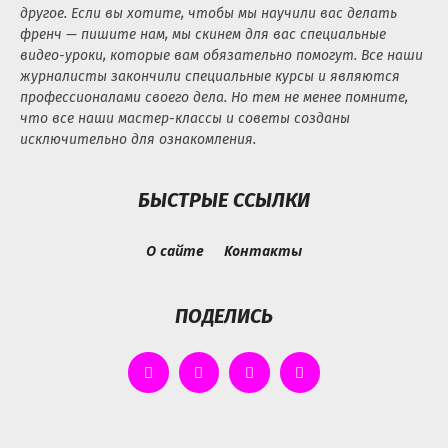
другое. Если вы хотите, чтобы мы научили вас делать
френч — пишите нам, мы скинем для вас специальные
видео-уроки, которые вам обязательно помогут. Все наши
журналисты закончили специальные курсы и являются
профессионалами своего дела. Но тем не менее помните,
что все наши мастер-классы и советы созданы
исключительно для ознакомления.
БЫСТРЫЕ ССЫЛКИ
О сайте
Контакты
ПОДЕЛИСЬ