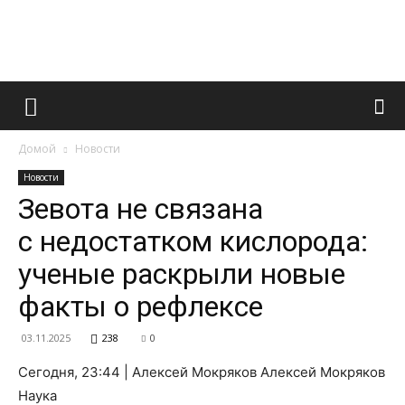
Французский
Домой
Новости
маникюр
Новости
Зевота не связана
с недостатком кислорода:
и
ученые раскрыли новые
факты о рефлексе
все
03.11.2025
238
0
Сегодня, 23:44 | Алексей Мокряков Алексей Мокряков
Наука