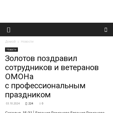
Французский
Домой
Новости
маникюр
Новости
Золотов поздравил
сотрудников и ветеранов
и
ОМОНа
с профессиональным
все
праздником
03.10.2024
224
0
Сегодня, 15:31 | Евгения Романова Евгения Романова