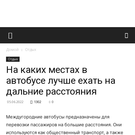
Французский
Домой
Отдых
маникюр
Отдых
На каких местах в
автобусе лучше ехать на
и
дальние расстояния
05.06.2022
1302
0
все
Междугородние автобусы предназначены для
перевозки пассажиров на большие расстояния. Они
используются как общественный транспорт, а также