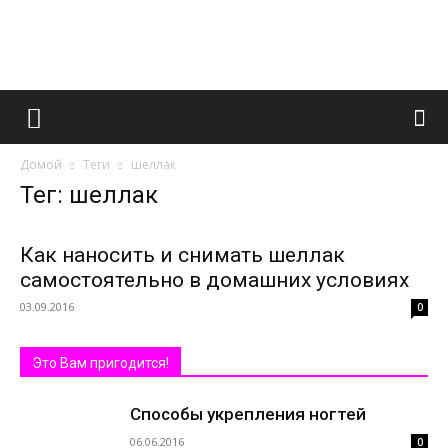
Французский
Домой
Теги
шеллак
маникюр
Тег: шеллак
Как наносить и снимать шеллак
и
самостоятельно в домашних условиях
03.09.2016
0
все
Это Вам пригодится!
Способы укрепления ногтей
06.06.2016
0