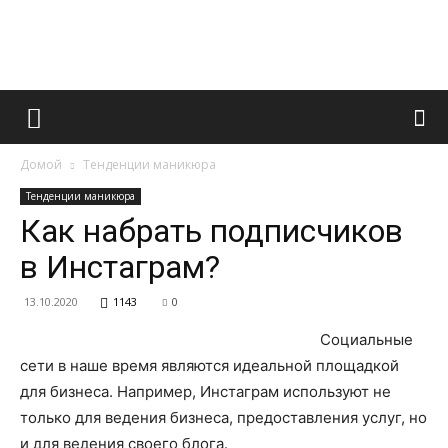
Французский
Домой
Тенденции маникюра
маникюр
Тенденции маникюра
Как набрать подписчиков
в Инстаграм?
и
13.10.2020
1143
0
Социальные
все
сети в наше время являются идеальной площадкой
для бизнеса. Например, Инстаграм используют не
только для ведения бизнеса, предоставления услуг, но
и для ведения своего блога.