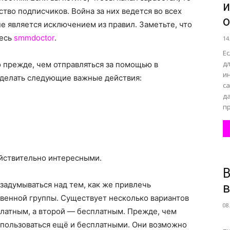
и
тво подписчиков. Война за них ведется во всех
o
е является исключением из правил. Заметьте, что
все
десь
smmdoctor
.
14
Ес
д
о прежде, чем отправляться за помощью в
и
делать следующие важные действия:
с
д
о
п
ействительно интересными.
В
нем
задумываться над тем, как же привлечь
твенной группы. Существует несколько вариантов
08
платным, а второй — бесплатным. Прежде, чем
В
спользоваться ещё и бесплатными. Они возможно