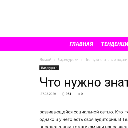
ГЛАВНАЯ
ТЕНДЕНЦ
Домой
Видеоуроки
Что нужно знать о подпи
Видеоуроки
Что нужно зна
27.08.2020
951
0
развивающейся социальной сетью.
Кто-то
однако и у него есть своя аудитория. В 
определенным тематикам или направленно