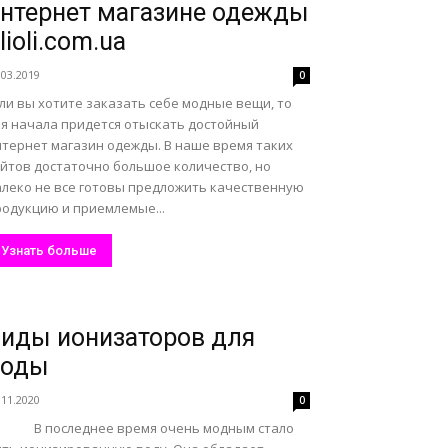
нтернет магазине одежды
lioli.com.ua
.03.2019
0
ли вы хотите заказать себе модные вещи, то
ля начала придется отыскать достойный
нтернет магазин одежды. В наше время таких
айтов достаточно большое количество, но
алеко не все готовы предложить качественную
родукцию и приемлемые...
Узнать больше
иды ионизаторов для
воды
.11.2020
0
 последнее время очень модным стало