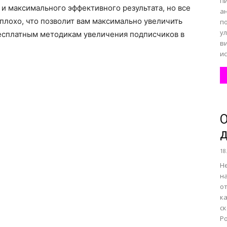
п
 и максимального эффективного результата, но все
а
плохо, что позволит вам максимально увеличить
п
у
бесплатным методикам увеличения подписчиков в
в
и
О
д
18
Н
н
о
ка
с
Ро