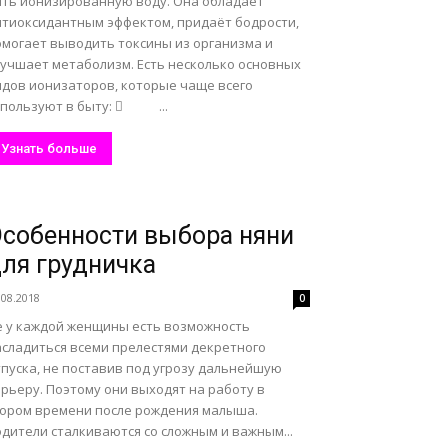
ить ионизированную воду. Она обладает
нтиоксидантным эффектом, придаёт бодрости,
омогает выводить токсины из организма и
лучшает метаболизм. Есть несколько основных
идов ионизаторов, которые чаще всего
спользуют в быту:  ...
Узнать больше
собенности выбора няни
ля грудничка
.08.2018
0
е у каждой женщины есть возможность
асладиться всеми прелестями декретного
тпуска, не поставив под угрозу дальнейшую
рьеру. Поэтому они выходят на работу в
кором времени после рождения малыша.
дители сталкиваются со сложным и важным...