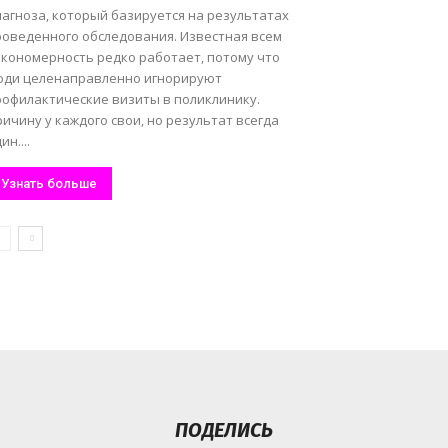
иагноза, который базируется на результатах
роведенного обследования. Известная всем
акономерность редко работает, потому что
юди целенаправленно игнорируют
рофилактические визиты в поликлинику.
ичину у каждого свои, но результат всегда
ин....
Узнать больше
ПОДЕЛИСЬ