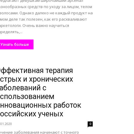
редлагают девушкам широчайший арсенал
знообразных средств по уходу за лицом, телом
 волосами. Однако далеко не каждый продукт на
мом деле так полезен, как его расхваливают
аркетологи. Очень важно научиться
ределять,...
Узнать больше
ффективная терапия
стрых и хронических
аболеваний с
спользованием
нновационных работок
оссийских ученых
.01.2020
0
ечение заболевания начинают с точного