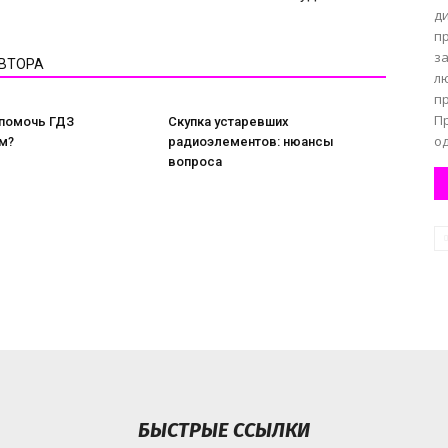
д
п
з
АВТОРА
л
п
Пр
 помочь ГДЗ
Скупка устаревших
од
м?
радиоэлементов: нюансы
вопроса
БЫСТРЫЕ ССЫЛКИ