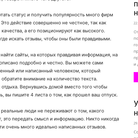
п
н
отать статус и получить популярность много фирм
все
Это действие совершенно не честное, так как
22
 качества, а его позиционируют как высокого.
От
п
 где искать отзывы, чтобы оны были правдивыми.
го
п
найти сайты, на которых правдивая информация, на
п
о
описано подробно и честно. Вы можете сами
и 
ленный или написанный человеком, который
, обратите внимание на количество текста.
с отдыха. Вернувшись домой вместо того чтобы
ь, вы пишите 4 листа о том, как прошел ваш отпуск.
У
нем
е реальные люди не переживают о том, какого
н
ят, это передать смысл и информацию. Никто никогда
29
ети очень много идеально написанных отзывов.
С