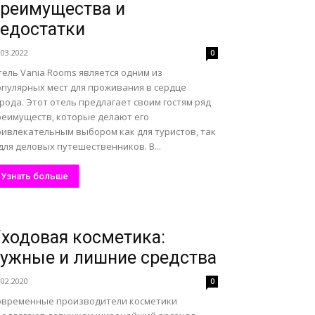
реимущества и
едостатки
.03.2022
0
ель Vania Rooms является одним из
опулярных мест для проживания в сердце
рода. Этот отель предлагает своим гостям ряд
реимуществ, которые делают его
ривлекательным выбором как для туристов, так
для деловых путешественников. В...
Узнать больше
ходовая косметика:
ужные и лишние средства
.02.2020
0
овременные производители косметики