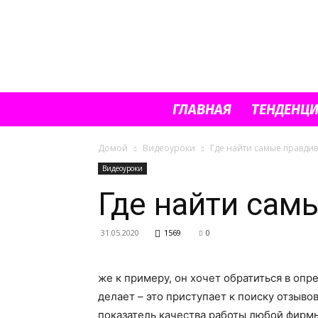
ГЛАВНАЯ
ТЕНДЕНЦ
Домой
Видеоуроки
Где найти самые правдив
Видеоуроки
Где найти сам
31.05.2020
1569
0
же к примеру, он хочет обратиться в опр
делает – это приступает к поиску отзывов
показатель качества работы любой фирмы,