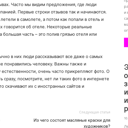
п
ывах. Часто мы видим предложения, где люди
ра
мпанией. Первые строки отзывов так и начинаются.
и
са
летели в самолете, а потом как попали в отель и
м
вах говорится об отеле. Некоторые реальные
оп
а большая часть – это полив грязью отеля или
ычно в них люди рассказывают все даже о самых
не понравились человеку. Важны также и
Э
у естественности, очень часто прикрепляют фото. О
о
ь сразу, посмотрите, нет ли таких фото в интернете
з
то скачивают их с иностранных сайтов и
и
и
р
Следующая статья
10
с
Из чего состоят масляные краски для
художников?
Л